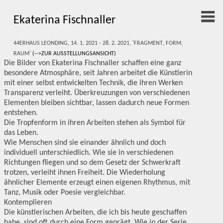
Ekaterina Fischnaller
44erHaus Leonding, 14. 1. 2021 - 28. 2. 2021, 'Fragment, Form,
Raum'
(-->zur Ausstellungsansicht)
Die Bilder von Ekaterina Fischnaller schaffen eine ganz
besondere Atmosphäre, seit Jahren arbeitet die Künstlerin
mit einer selbst entwickelten Technik, die ihren Werken
Transparenz verleiht. Überkreuzungen von verschiedenen
Elementen bleiben sichtbar, lassen dadurch neue Formen
entstehen.
Die Tropfenform in ihren Arbeiten stehen als Symbol für
das Leben.
Wie Menschen sind sie einander ähnlich und doch
individuell unterschiedlich. Wie sie in verschiedenen
Richtungen fliegen und so dem Gesetz der Schwerkraft
trotzen, verleiht ihnen Freiheit. Die Wiederholung
ähnlicher Elemente erzeugt einen eigenen Rhythmus, mit
Tanz, Musik oder Poesie vergleichbar.
Kontemplieren
Die künstlerischen Arbeiten, die ich bis heute geschaffen
habe, sind oft durch eine Form geprägt. Wie in der Serie